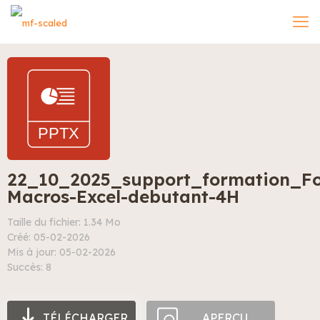
22_10_2025_support_formation_Fo
Macros-Excel-debutant-4H
Taille du fichier: 1.34 Mo
Créé: 05-02-2026
Mis à jour: 05-02-2026
Succès: 8
TÉLÉCHARGER
APERÇU