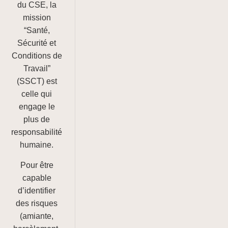
du CSE, la
7.2 La formation économique : Pour les
titulaires
mission
“Santé,
7.3 Financement et départ en formation
Sécurité et
Conditions de
Module 8 : Le Règlement Intérieur (RI) du
Travail”
0/3
CSE
(SSCT) est
celle qui
Module 9 : La Première Réunion
0/3
engage le
plus de
Module 10 : Le Savoir-Être de l’Élu
0/3
responsabilité
humaine.
Pour être
capable
d’identifier
des risques
(amiante,