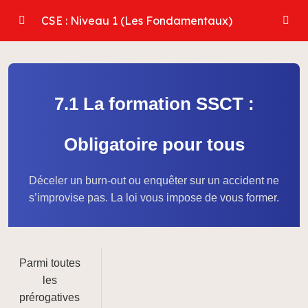
CSE : Niveau 1 (Les Fondamentaux)
Module 1 : L’ADN du CSE
0/3
Module 2 : Les Élections Professionnelles
0/4
7.1 La formation SSCT :
Module 3 : La Composition du CSE
0/3
Obligatoire pour tous
Module 4 : Le Bureau du CSE (Rôles Clés)
0/4
Déceler un burn-out ou enquêter sur un accident ne
Module 5 : Le Statut Protecteur
0/3
s’improvise pas. La loi vous impose de vous former.
Module 6 : Les Moyens du CSE
0/4
Module 7 : La Formation des Élus
0/3
Parmi toutes
les
7.1 La formation SSCT : Obligatoire pour tous
prérogatives