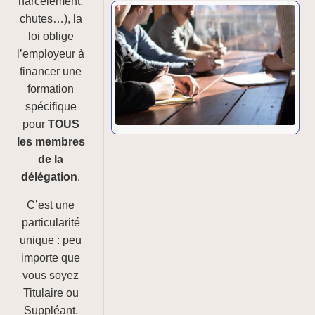
harcèlement,
chutes…), la
loi oblige
l’employeur à
financer une
formation
spécifique
pour
TOUS
les membres
de la
délégation
.
C’est une
particularité
unique : peu
importe que
vous soyez
Titulaire ou
Suppléant,