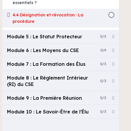
essentiels ?
4.4 Désignation et révocation : La
procédure
Module 5 : Le Statut Protecteur
0/3
Module 6 : Les Moyens du CSE
0/4
Module 7 : La Formation des Élus
0/3
Module 8 : Le Règlement Intérieur
0/3
(RI) du CSE
Module 9 : La Première Réunion
0/3
Module 10 : Le Savoir-Être de l’Élu
0/3