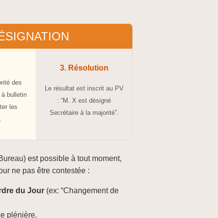
DÉSIGNATION
e
3. Résolution
orité des
Le résultat est inscrit au PV
à bulletin
: “M. X est désigné
ter les
Secrétaire à la majorité”.
.
 Bureau) est possible à tout moment,
our ne pas être contestée :
rdre du Jour
(ex: “Changement de
ce plénière.