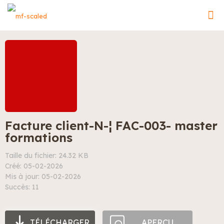
Facture client-N-¦ FAC-003- master
formations
Taille du fichier: 24.32 KB
Créé: 05-02-2026
Mis à jour: 05-02-2026
Succès: 11
TÉLÉCHARGER
APERÇU