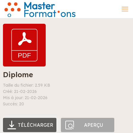
Diplome
Taille du fichier: 2.59 KB
Créé: 21-02-2026
Mis à jour: 21-02-2026
Succès: 20
TÉLÉCHARGER
APERÇU