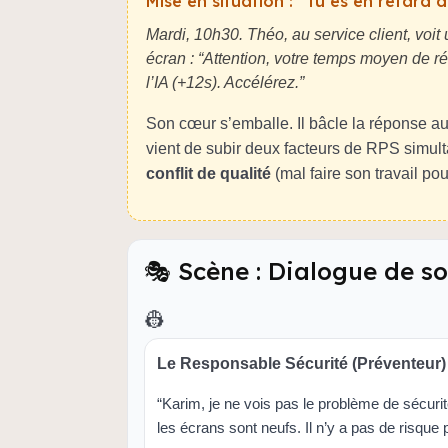
Mise en situation : “Tu es en retard 
Mardi, 10h30. Théo, au service client, voit
écran :
“Attention, votre temps moyen de ré
l’IA (+12s). Accélérez.”
Son cœur s’emballe. Il bâcle la réponse au c
vient de subir deux facteurs de RPS simul
conflit de qualité
(mal faire son travail pou
🎭 Scène : Dialogue de s
👷
Le Responsable Sécurité (Préventeur)
“Karim, je ne vois pas le problème de sécur
les écrans sont neufs. Il n’y a pas de risque 